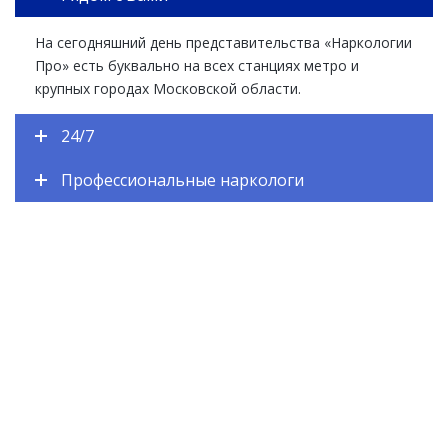
На сегодняшний день представительства «Наркологии
Про» есть буквально на всех станциях метро и
крупных городах Московской области.
24/7
Профессиональные наркологи
ЕСТЬ ВОПРОСЫ? ЗАДАВАЙТЕ!
Закажите обратный звонок и наш специалист
перезвонит Вам в течении одной минуты. Вы получите
подробную консультацию по любому интересующему
Вас вопросу
ЗАКАЗАТЬ ЗВОНОК