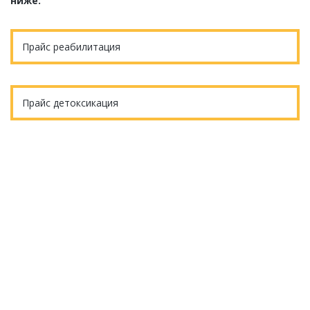
ниже:
Прайс реабилитация
Прайс детоксикация
Еще остались вопросы?
ОБРАТНЫЙ ЗВОНОК