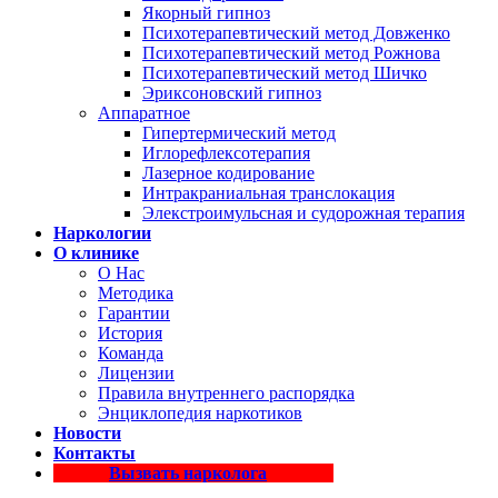
Якорный гипноз
Психотерапевтический метод Довженко
Психотерапевтический метод Рожнова
Психотерапевтический метод Шичко
Эриксоновский гипноз
Аппаратное
Гипертермический метод
Иглорефлексотерапия
Лазерное кодирование
Интракраниальная транслокация
Элекстроимульсная и судорожная терапия
Наркологии
О клинике
О Нас
Методика
Гарантии
История
Команда
Лицензии
Правила внутреннего распорядка
Энциклопедия наркотиков
Новости
Контакты
Вызвать нарколога