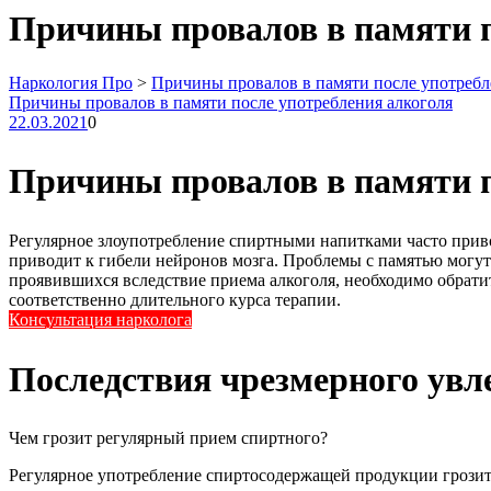
Причины провалов в памяти п
Наркология Про
>
Причины провалов в памяти после употребл
Причины провалов в памяти после употребления алкоголя
22.03.2021
0
Причины провалов в памяти п
Регулярное злоупотребление спиртными напитками часто привод
приводит к гибели нейронов мозга. Проблемы с памятью могут
проявившихся вследствие приема алкоголя, необходимо обрати
соответственно длительного курса терапии.
Консультация нарколога
Последствия чрезмерного увл
Чем грозит регулярный прием спиртного?
Регулярное употребление спиртосодержащей продукции грозит