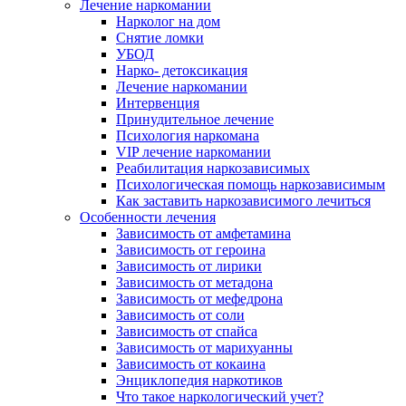
Лечение наркомании
Нарколог на дом
Снятие ломки
УБОД
Нарко- детоксикация
Лечение наркомании
Интервенция
Принудительное лечение
Психология наркомана
VIP лечение наркомании
Реабилитация наркозависимых
Психологическая помощь наркозависимым
Как заставить наркозависимого лечиться
Особенности лечения
Зависимость от амфетамина
Зависимость от героина
Зависимость от лирики
Зависимость от метадона
Зависимость от мефедрона
Зависимость от соли
Зависимость от спайса
Зависимость от марихуанны
Зависимость от кокаина
Энциклопедия наркотиков
Что такое наркологический учет?