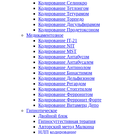
Кодирование Селинкро
Кодирование Тетлонгом
Кодирование Тетурамом
Кодирование Торпедо
Кодирование Дисульфирамом
Кодирование Продетоксоном
Медикаментозное
Кодирование IT-21
Кодирование NIT
Кодирование MST
Кодирование Антабусом
Кодирование Антабусалем
Кодирование Антинолом
Кодирование Бинастимом
Кодирование Дельфизоном
Кодирование Регардом
Кодирование Стопэтилом
Кодирование Ферронитом
Кодирование Ферронит Форте
Кодирование Витамерц Депо
Гипнотическое
Двойной блок
Гипносуггестивная терапия
Авторский метод Малкина
НЛП кодирование