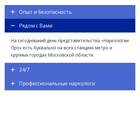
Опыт и безопасность
Рядом с Вами
На сегодняшний день представительства «Наркологии
Про» есть буквально на всех станциях метро и
крупных городах Московской области.
24/7
Профессиональные наркологи
ЕСТЬ ВОПРОСЫ? ЗАДАВАЙТЕ!
Закажите обратный звонок и наш специалист
перезвонит Вам в течении одной минуты. Вы получите
подробную консультацию по любому интересующему
Вас вопросу