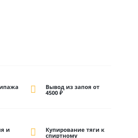
кипажа
Вывод из запоя от
4500 ₽
я и
Купирование тяги к
спиртному