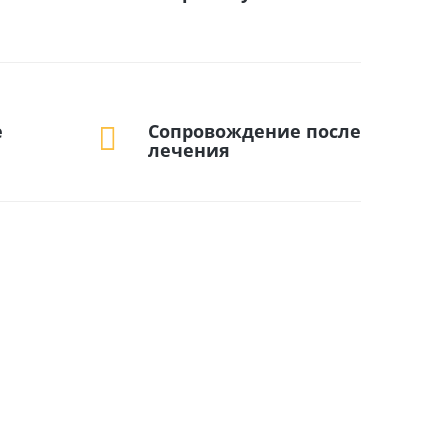
е
Сопровождение после
лечения
нок и проконсультируйтесь с врачом
есплатно и анонимно. Узнайте, что делать в