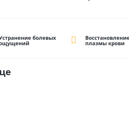
Устранение болевых
Восстановлени
ощущений
плазмы крови
це
ЗАДАТЬ ВОПРОС!
Закажите обратный зво
наркологом абсолютно б