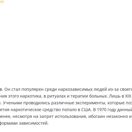
зм
Вашем конкретном случа
ЗАКАЗАТЬ ЗВОНОК
ов. Он стал популярен среди наркозависимых людей из-за свое
ия этого наркотика, в ритуалах и терапии больных. Лишь в XIX
. Учеными проводились различные эксперименты, которые поз
етия наркотическое средство попало в США. В 1970 году данны
енее, несмотря на запрет использования, ибогаин незаконно и
 формами зависимостей.