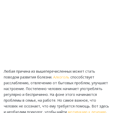
ЗАДАТЬ ВОПРОС!
Закажите обратный звонок и
проконсультируйтесь с врачом наркологом
абсолютно бесплатно и анонимно. Узнайте, что
делать в Вашем конкретном случае уже сегодня!
ЗАКАЗАТЬ ЗВОНОК
Любая причина из вышеперечисленных может стать
поводом развития болезни.
Алкоголь
способствует
расслаблению, отвлечению от бытовых проблем, улучшает
настроение. Постепенно человек начинает употреблять
регулярно и беспричинно. На фоне этого начинаются
проблемы в семье, на работе. Но самое важное, что
человек не осознает, что ему требуется помощь. Вот здесь
и необходим психолог, чтобы найти
мотивацию к лечению
.