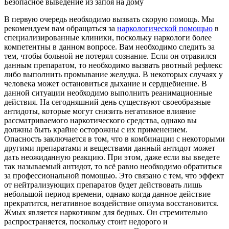
Безопасное выведение из запоя на дому
В первую очередь необходимо вызвать скорую помощь. Мы
рекомендуем вам обращаться за
наркологической помощью
в
специализированные клиники, поскольку наркологи более
компетентны в данном вопросе. Вам необходимо следить за
тем, чтобы больной не потерял сознание. Если он отравился
данным препаратом, то необходимо вызвать рвотный рефлекс
либо выполнить промывание желудка. В некоторых случаях у
человека может остановиться дыхание и сердцебиение. В
данной ситуации необходимо выполнить реанимационные
действия. На сегодняшний день существуют своеобразные
антидоты, которые могут снизить негативное влияние
рассматриваемого наркотического средства, однако вы
должны быть крайне осторожны с их применением.
Опасность заключается в том, что в комбинации с некоторыми
другими препаратами и веществами данный антидот может
дать неожиданную реакцию. При этом, даже если вы введете
так называемый антидот, то всё равно необходимо обратиться
за профессиональной помощью. Это связано с тем, что эффект
от нейтрализующих препаратов будет действовать лишь
небольшой период времени, однако когда данное действие
прекратится, негативное воздействие опиума восстановится.
Жмых является наркотиком для бедных. Он стремительно
распространяется, поскольку стоит недорого и