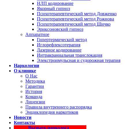
НЛП кодирование
Якорный гипноз
Психотерапевтический метод Довженко
Психотерапевтический метод Рожнова
Психотерапевтический метод Шичко
Эриксоновский гипноз
Аппаратное
Гипертермический метод
Иглорефлексотерапия
Лазерное кодирование
Интракраниальная транслокация
Элекстроимульсная и судорожная терапия
Наркологии
О клинике
О Нас
Методика
Гарантии
История
Команда
Лицензии
Правила внутреннего распорядка
Энциклопедия наркотиков
Новости
Контакты
Вызвать нарколога