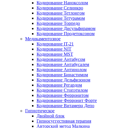
Кодирование Наноксолом
Кодирование Селинкро
Кодирование Тетлонгом
Кодирование Тетурамом
Кодирование Торпедо
Кодирование Дисульфирамом
Кодирование Продетоксоном
Медикаментозное
Кодирование IT-21
Кодирование NIT
Кодирование MST
Кодирование Антабусом
Кодирование Антабусалем
Кодирование Антинолом
Кодирование Бинастимом
Кодирование Дельфизоном
Кодирование Регардом
Кодирование Стопэтилом
Кодирование Ферронитом
Кодирование Ферронит Форте
Кодирование Витамерц Депо
Гипнотическое
Двойной блок
Гипносуггестивная терапия
Авторский метод Малкина