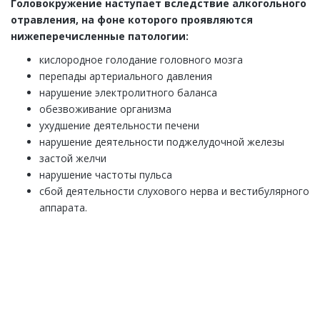
Головокружение наступает вследствие алкогольного
отравления, на фоне которого проявляются
нижеперечисленные патологии:
кислородное голодание головного мозга
перепады артериального давления
нарушение электролитного баланса
обезвоживание организма
ухудшение деятельности печени
нарушение деятельности поджелудочной железы
застой желчи
нарушение частоты пульса
сбой деятельности слухового нерва и вестибулярного
аппарата.
ЕСТЬ ВОПРОСЫ? ЗАДАВАЙТЕ!
Закажите обратный звонок и наш специалист
перезвонит Вам в течении одной минуты. Вы получите
подробную консультацию по любому интересующему