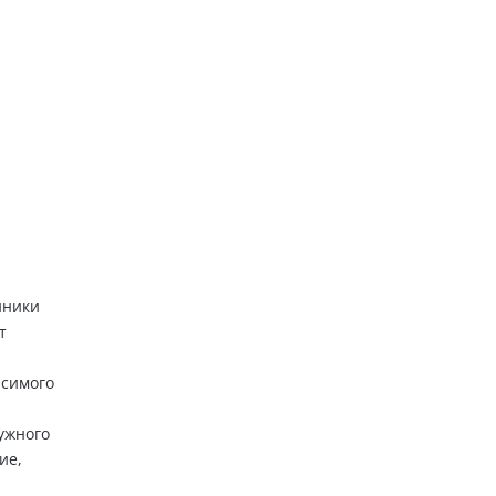
иники
т
исимого
ужного
ие,