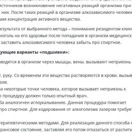
источников возникновение негативных реакций организма при
 них. После таких реакций в организме алкозависимого челове
мая концентрация активного вещества.
результата от выбранного метода – понимание резидентом клин
лкоголь на его здоровье после попадания в организм медицинск
заставить алкозависимого человека забыть про спиртное.
едующие варианты «подшивки»:
 вводятся в организм через мышцы, вены, вызывают неприязнь
, руку. Со временем эти вещества растворяются в крови, вызы
оля.
на некоторые точки человека, которое вызывает неприязнь к
ю процедуру должен только опытный врач.
ба аналогичен иглоукалыванию. Данная процедура помогает
про спиртное. Для кодирования от алкоголизма лазером требуе
ерапевтическими методами. Для реализации данного способа 
рансовое состояние, заставляя его потом отказаться от распит