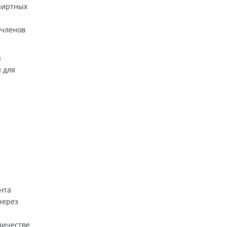
пиртных
 членов
я
 для
нта
через
личестве