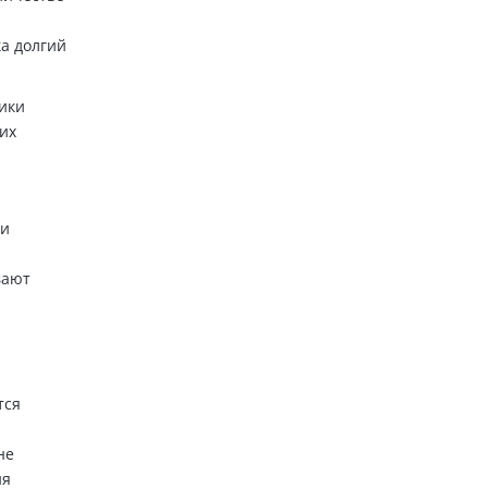
ка долгий
ики
их
 и
вают
тся
не
ия