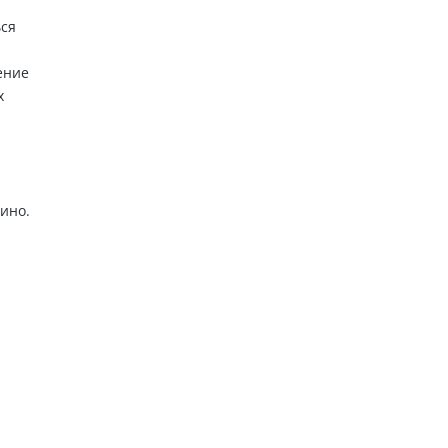
ься
ение
х
ино.