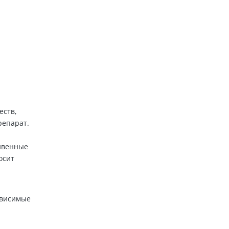
еств,
репарат.
ривенные
осит
ависимые