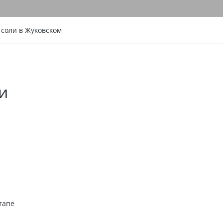
 соли в Жуковском
и
тапе