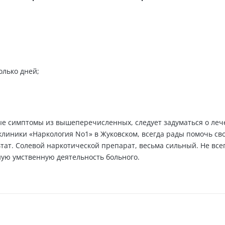
олько дней;
рые симптомы из вышеперечисленных, следует задуматься о ле
 клиники «Наркология No1» в Жуковском, всегда рады помочь св
ат. Солевой наркотической препарат, весьма сильный. Не все
ную умственную деятельность больного.