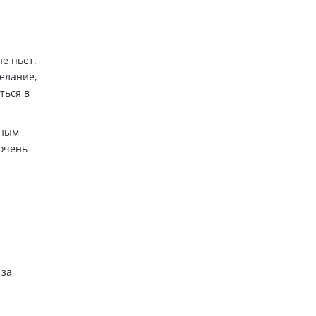
не пьет.
желание,
ться в
сным
 очень
 за