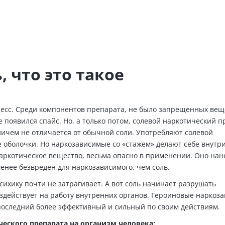
 что это такое
ресс. Среди компонентов препарата, не было запрещенных вещ
 появился спайс. Но, а только потом, солевой наркотический п
ничем не отличается от обычной соли. Употребляют солевой
е оболочки. Но наркозависимые со «стажем» делают себе внут
ркотическое вещество, весьма опасно в применении. Оно нан
енее безвреден для наркозависимого, чем соль.
сихику почти не затрагивает. А вот соль начинает разрушать
воздействует на работу внутренних органов. Героиновые наркоз
 последний более эффективный и сильный по своим действиям.
ческого препарата на организм человека: