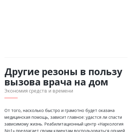
Ускоренный вывод из запойного состояния на дому;
Комплексная терапия зависимости от наркотиков,
алкоголя;
Кодирование алкоголика, в том числе и путем
вшивания капсул;
Восстановительная капельница после лечения.
Другие резоны в пользу
вызова врача на дом
Экономия средств и времени
От того, насколько быстро и грамотно будет оказана
медицинская помощь, зависит главное: удастся ли спасти
зависимому жизнь. Реабилитационный центр «Наркология
Nо1» предлагает своим клиентам воспользоваться опцией