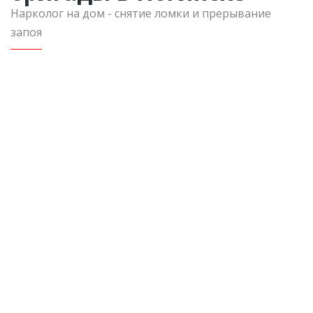
Нарколог на дом - снятие ломки и прерывание
запоя
Вызов в пределах Московской области
Консультация нарколога
Инфузия 500 мл
Седативные препараты