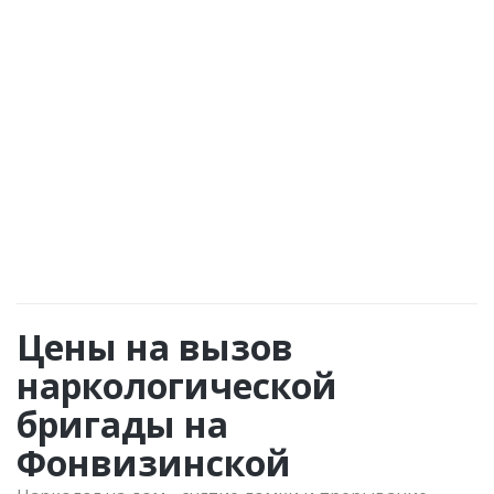
Чем больше сил вы приложите к лечению
совместно с врачами из «Наркологии No1»,
тем быстрее и успешнее будет путь
лечения и реабилитации. Доверьте
здоровье своих родных профессионалам.
Цены на вызов
наркологической
бригады на
Фонвизинской