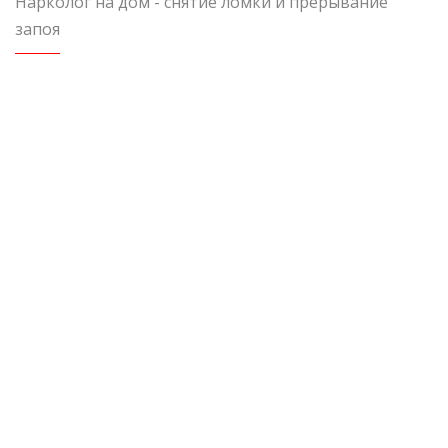
Нарколог на дом - снятие ломки и прерывание
запоя
Вызов в пределах Московской области
Консультация нарколога
Инфузия 500 мл
Седативные препараты