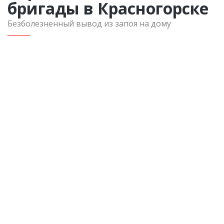
бригады в Красногорске
Безболезненный вывод из запоя на дому
Вызов в пределах Московской области
Консультация нарколога
Инфузия 500 мл
Седативные препараты