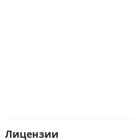
Гепатопротекторы
Препараты для купирования тяги
Обезболивающие препараты
Поливитаминный комплекс
Продолжительность от 120 минут
Таблетированный курс на 14 дней
ВЫЗВАТЬ НАРКОЛОГА
Лицензии