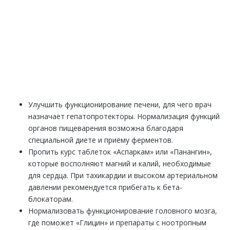
Закажите обратный звонок и наш специалист
перезвонит Вам в течении одной минуты. Вы получите
подробную консультацию по любому интересующему
Вас вопросу
ЗАКАЗАТЬ ЗВОНОК
Улучшить функционирование печени, для чего врач
назначает гепатопротекторы. Нормализация функций
органов пищеварения возможна благодаря
специальной диете и приёму ферментов.
Пропить курс таблеток «Аспаркам» или «Панангин»,
которые восполняют магний и калий, необходимые
для сердца. При тахикардии и высоком артериальном
давлении рекомендуется прибегать к бета-
блокаторам.
Нормализовать функционирование головного мозга,
где поможет «Глицин» и препараты с ноотропным