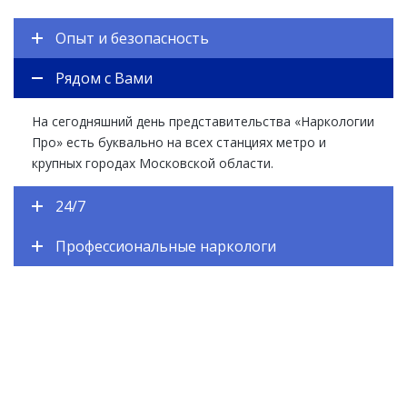
Опыт и безопасность
Рядом с Вами
На сегодняшний день представительства «Наркологии
Про» есть буквально на всех станциях метро и
крупных городах Московской области.
24/7
Профессиональные наркологи
ЕСТЬ ВОПРОСЫ? ЗАДАВАЙТЕ!
Закажите обратный звонок и наш специалист
перезвонит Вам в течении одной минуты. Вы получите
подробную консультацию по любому интересующему
Вас вопросу