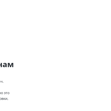
нам
ч.
о это
овки,