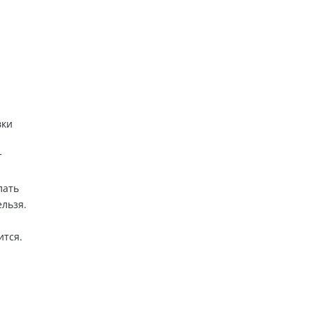
вки
т
лать
льзя.
ится.