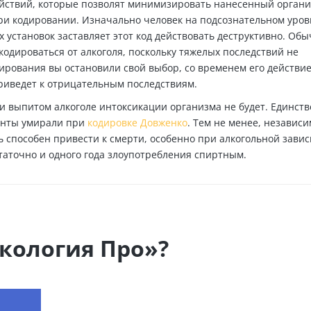
ействий, которые позволят минимизировать нанесенный орган
при кодировании. Изначально человек на подсознательном уров
 установок заставляет этот код действовать деструктивно. Об
кодироваться от алкоголя, поскольку тяжелых последствий не
дирования вы остановили свой выбор, со временем его действи
приведет к отрицательным последствиям.
ри выпитом алкоголе интоксикации организма не будет. Единств
иенты умирали при
кодировке Довженко
. Тем не менее, независи
ь способен привести к смерти, особенно при алкогольной завис
статочно и одного года злоупотребления спиртным.
кология Про»?
ЕСТЬ ВОПРОСЫ? ЗАДАВАЙТЕ!