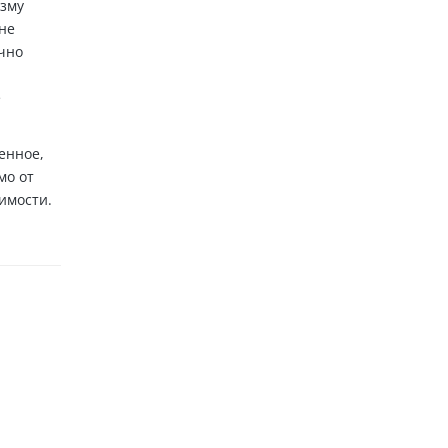
изму
не
ычно
е
енное,
мо от
имости.