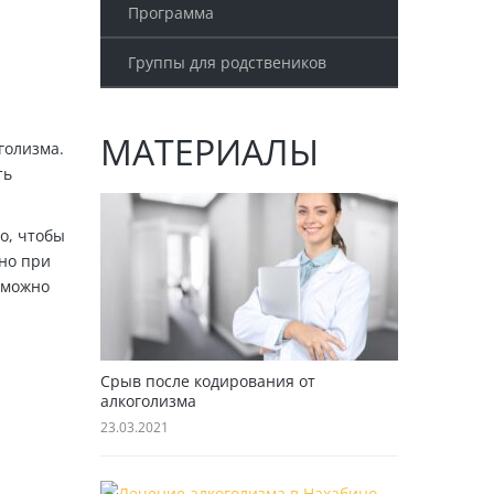
Программа
Группы для родствеников
МАТЕРИАЛЫ
голизма.
ть
о, чтобы
жно при
 можно
Срыв после кодирования от
алкоголизма
23.03.2021