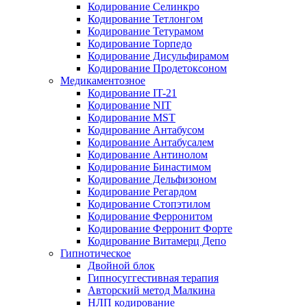
Кодирование Селинкро
Кодирование Тетлонгом
Кодирование Тетурамом
Кодирование Торпедо
Кодирование Дисульфирамом
Кодирование Продетоксоном
Медикаментозное
Кодирование IT-21
Кодирование NIT
Кодирование MST
Кодирование Антабусом
Кодирование Антабусалем
Кодирование Антинолом
Кодирование Бинастимом
Кодирование Дельфизоном
Кодирование Регардом
Кодирование Стопэтилом
Кодирование Ферронитом
Кодирование Ферронит Форте
Кодирование Витамерц Депо
Гипнотическое
Двойной блок
Гипносуггестивная терапия
Авторский метод Малкина
НЛП кодирование