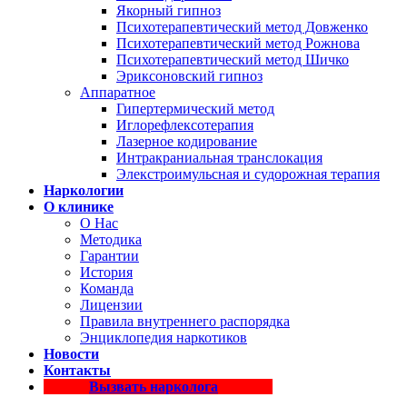
Якорный гипноз
Психотерапевтический метод Довженко
Психотерапевтический метод Рожнова
Психотерапевтический метод Шичко
Эриксоновский гипноз
Аппаратное
Гипертермический метод
Иглорефлексотерапия
Лазерное кодирование
Интракраниальная транслокация
Элекстроимульсная и судорожная терапия
Наркологии
О клинике
О Нас
Методика
Гарантии
История
Команда
Лицензии
Правила внутреннего распорядка
Энциклопедия наркотиков
Новости
Контакты
Вызвать нарколога