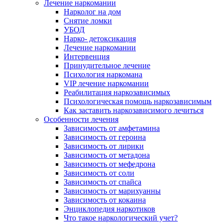
Лечение наркомании
Нарколог на дом
Снятие ломки
УБОД
Нарко- детоксикация
Лечение наркомании
Интервенция
Принудительное лечение
Психология наркомана
VIP лечение наркомании
Реабилитация наркозависимых
Психологическая помощь наркозависимым
Как заставить наркозависимого лечиться
Особенности лечения
Зависимость от амфетамина
Зависимость от героина
Зависимость от лирики
Зависимость от метадона
Зависимость от мефедрона
Зависимость от соли
Зависимость от спайса
Зависимость от марихуанны
Зависимость от кокаина
Энциклопедия наркотиков
Что такое наркологический учет?