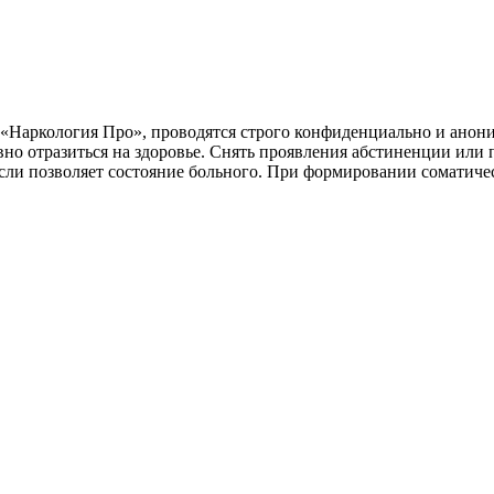
 «Наркология Про», проводятся строго конфиденциально и анон
ивно отразиться на здоровье. Снять проявления абстиненции ил
, если позволяет состояние больного. При формировании сомати