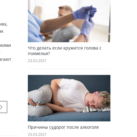
иях,
ак
окими
Что делать если кружится голова с
х
похмелья?
агают
23.03.2021
Причины судорог после алкоголя
23.03.2021