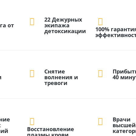
22 Дежурных
га от
экипажа
100% гаранти
детоксикации
эффективнос
Снятие
Прибыт
и
волнения и
40 мину
тревоги
ние
Врачи
х
высшей
Восстановление
ний
катего
плазмы крови