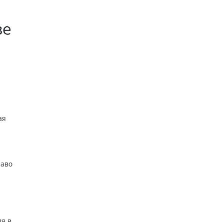
ве
ая
раво
я в