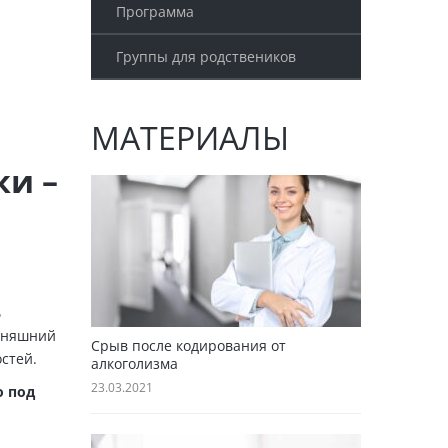
Программа
Группы для родствеников
МАТЕРИАЛЫ
ки –
ь
одняшний
Срыв после кодирования от
стей.
алкоголизма
23.03.2021
о под