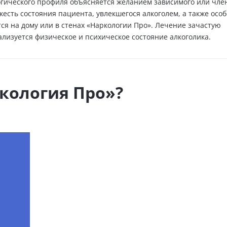
гического профиля объясняется желанием зависимого или член
есть состояния пациента, увлекшегося алкоголем, а также осо
я на дому или в стенах «Наркологии Про». Лечение зачастую
ализуется физическое и психическое состояние алкоголика.
кология Про»?
Снять ломку за 24 часа