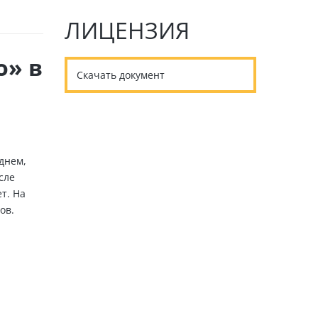
ЛИЦЕНЗИЯ
о» в
Скачать документ
днем,
сле
т. На
ов.