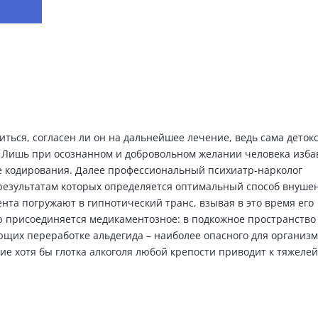
ЗАПИСАТЬСЯ НА КОНСУЛЬТАЦИЮ
иться, согласен ли он на дальнейшее лечение, ведь сама деток
т. Лишь при осознанном и добровольном желании человека изба
е кодирования. Далее профессиональный психиатр-нарколог
 результатам которых определяется оптимальный способ внуше
нта погружают в гипнотический транс, взывая в это время его
ю присоединяется медикаментозное: в подкожное пространство
щих переработке альдегида – наиболее опасного для организ
ние хотя бы глотка алкоголя любой крепости приводит к тяжеле