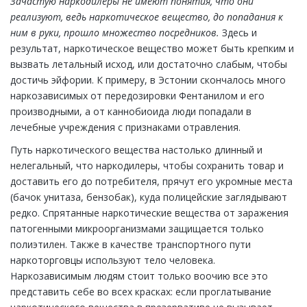
Зачастую наркодилеры не имеют понятия, что они
реализуют, ведь наркотическое вещество, до попадания к
ним в руки, прошло множество посредников.
Здесь и
результат, наркотическое вещество может быть крепким и
вызвать летальный исход, или достаточно слабым, чтобы
достичь эйфории. К примеру, в Эстонии скончалось много
наркозависимых от передозировки Фентанилом и его
производными, а от каннобиоида люди попадали в
лечебные учреждения с признаками отравления.
Путь наркотического вещества настолько длинный и
нелегальный, что наркодилеры, чтобы сохранить товар и
доставить его до потребителя, прячут его укромные места
(бачок унитаза, бензобак), куда полицейские заглядывают
редко. Спрятанные наркотические вещества от заражения
патогенными микроорганизмами защищается только
полиэтилен. Также в качестве транспортного пути
наркоторговцы используют тело человека.
Наркозависимым людям стоит только воочию все это
представить себе во всех красках: если проглатывание