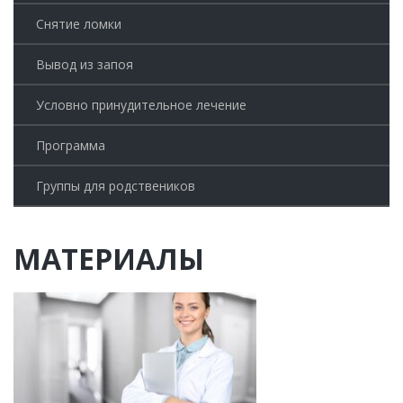
Снятие ломки
Вывод из запоя
Условно принудительное лечение
Программа
Группы для родствеников
МАТЕРИАЛЫ