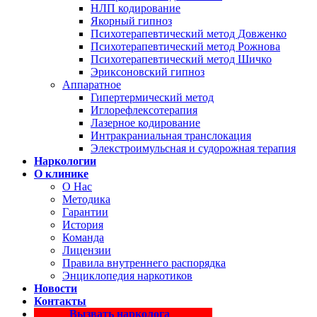
НЛП кодирование
Якорный гипноз
Психотерапевтический метод Довженко
Психотерапевтический метод Рожнова
Психотерапевтический метод Шичко
Эриксоновский гипноз
Аппаратное
Гипертермический метод
Иглорефлексотерапия
Лазерное кодирование
Интракраниальная транслокация
Элекстроимульсная и судорожная терапия
Наркологии
О клинике
О Нас
Методика
Гарантии
История
Команда
Лицензии
Правила внутреннего распорядка
Энциклопедия наркотиков
Новости
Контакты
Вызвать нарколога