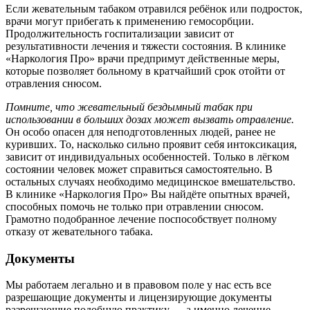
Если жевательным табаком отравился ребёнок или подросток,
врачи могут прибегать к применению гемосорбции.
Продолжительность госпитализации зависит от
результативности лечения и тяжести состояния. В клинике
«Наркология Про» врачи предпримут действенные меры,
которые позволяет больному в кратчайший срок отойти от
отравления снюсом.
Помните, что жевательный бездымный табак при
использовании в больших дозах может вызвать отравление.
Он особо опасен для неподготовленных людей, ранее не
куривших. То, насколько сильно проявит себя интоксикация,
зависит от индивидуальных особенностей. Только в лёгком
состоянии человек может справиться самостоятельно. В
остальных случаях необходимо медицинское вмешательство.
В клинике «Наркология Про» Вы найдёте опытных врачей,
способных помочь не только при отравлении снюсом.
Грамотно подобранное лечение поспособствует полному
отказу от жевательного табака.
Документы
Мы работаем легально и в правовом поле у нас есть все
разрешающие документы и лицензирующие документы
разрешающие подобную практику — а именно лечение