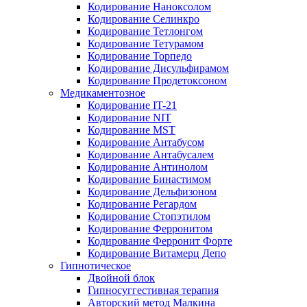
Кодирование Наноксолом
Кодирование Селинкро
Кодирование Тетлонгом
Кодирование Тетурамом
Кодирование Торпедо
Кодирование Дисульфирамом
Кодирование Продетоксоном
Медикаментозное
Кодирование IT-21
Кодирование NIT
Кодирование MST
Кодирование Антабусом
Кодирование Антабусалем
Кодирование Антинолом
Кодирование Бинастимом
Кодирование Дельфизоном
Кодирование Регардом
Кодирование Стопэтилом
Кодирование Ферронитом
Кодирование Ферронит Форте
Кодирование Витамерц Депо
Гипнотическое
Двойной блок
Гипносуггестивная терапия
Авторский метод Малкина