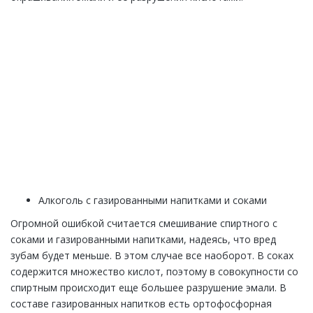
ЕСТЬ ВОПРОСЫ? ЗАДАВАЙТЕ!
Закажите обратный звонок и наш специалист
перезвонит Вам в течении одной минуты. Вы получите
подробную консультацию по любому интересующему
Вас вопросу
ЗАКАЗАТЬ ЗВОНОК
Алкоголь с газированными напитками и соками
Огромной ошибкой считается смешивание спиртного с
соками и газированными напитками, надеясь, что вред
зубам будет меньше. В этом случае все наоборот. В соках
содержится множество кислот, поэтому в совокупности со
спиртным происходит еще большее разрушение эмали. В
составе газированных напитков есть ортофосфорная