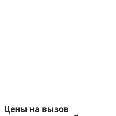
алкоблокатор
Вызов нарколога на дом метро Марьино
производится круглосуточно.
Цены на вызов