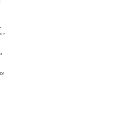
х
х
ики
ия,
ка.