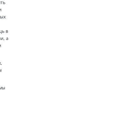
ить
и
ных
щь в
и, а
и
,
м
емы