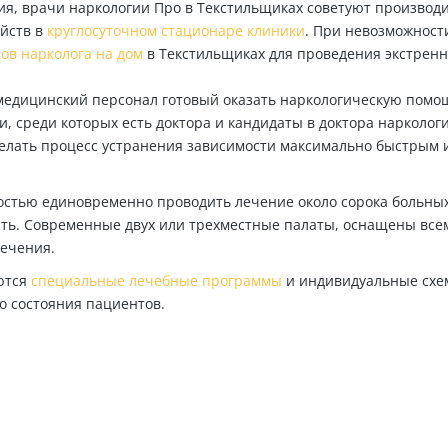
ия, врачи наркологии Про в Текстильщиках советуют производ
йств в
круглосуточном стационаре клиники
. При невозможност
ов нарколога на дом
в Текстильщиках для проведения экстрен
медицинский персонал готовый оказать наркологическую помо
, среди которых есть доктора и кандидаты в доктора наркологи
елать процесс устранения зависимости максимально быстрым 
остью единовременно проводить лечение около сорока больных
ть. Современные двух или трехместные палаты, оснащены все
лечения.
ются
специальные лечебные программы
и индивидуальные сх
о состояния пациентов.