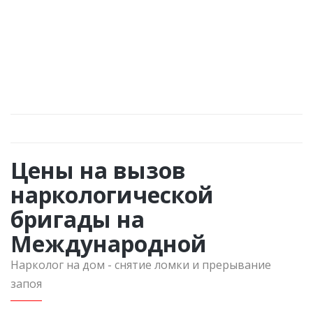
«Вызов нарколога на Международной» —
это отличный шанс выйти из тупика,
пересмотреть свою жизнь и направить
оставшиеся силы на выздоровление.
Цены на вызов
наркологической
бригады на
Международной
Нарколог на дом - снятие ломки и прерывание
запоя