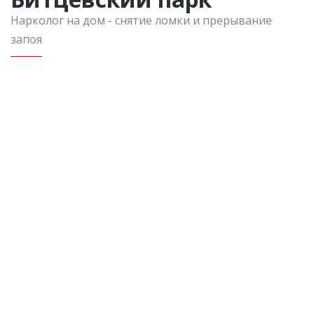
Нарколог на дом - снятие ломки и прерывание
запоя
Вызов в пределах Московской области
Консультация нарколога
Инфузия 500 мл
Седативные препараты