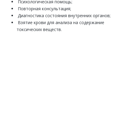
Психологическая помощь;
Повторная консультация;
Диагностика состояния внутренних органов;
Взятие крови для анализа на содержание
токсических веществ.
выводу из запоя
Обезболивающие;
Сорбенты;
Противорвотные;
Противосудорожные;
Гипотензивные;