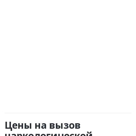
Команда центра «Наркология Nо1» всегда
проявляет участие и неподдельную заботу
о судьбе своих пациентов. Если возникнет
такая необходимость, врач прибудет на
дом к больному повторно в любой момент!
Цены на вызов
наркологической