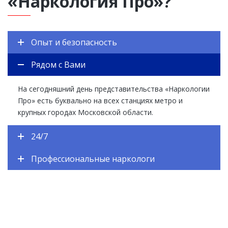
«Наркология Про»?
Опыт и безопасность
Рядом с Вами
На сегодняшний день представительства «Наркологии
Про» есть буквально на всех станциях метро и
крупных городах Московской области.
24/7
Профессиональные наркологи
ЕСТЬ ВОПРОСЫ? ЗАДАВАЙТЕ!
Закажите обратный звонок и наш специалист
перезвонит Вам в течении одной минуты. Вы получите