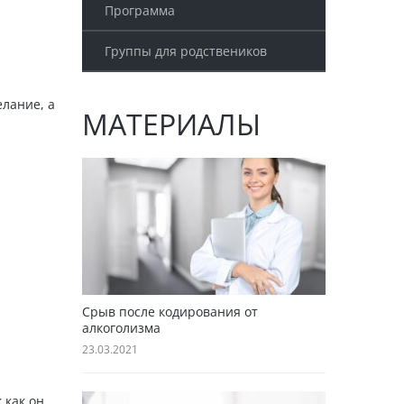
Программа
Группы для родствеников
елание, а
МАТЕРИАЛЫ
Срыв после кодирования от
алкоголизма
23.03.2021
 как он