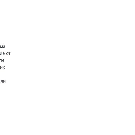
ема
ие от
ппе
ких
 ли